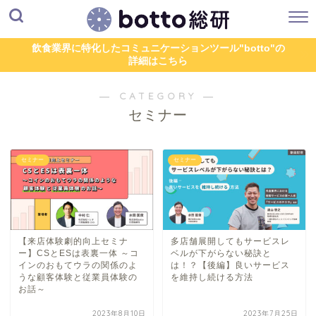
飲食業界に特化したコミュニケーションツール"botto"の
詳細はこちら
― CATEGORY ―
セミナー
セミナー
セミナー
【来店体験劇的向上セミナ
多店舗展開してもサービスレ
ー】CSとESは表裏一体 ～コ
ベルが下がらない秘訣と
インのおもてウラの関係のよ
は！？【後編】良いサービス
うな顧客体験と従業員体験の
を維持し続ける方法
お話～
2023年8月10日
2023年7月25日