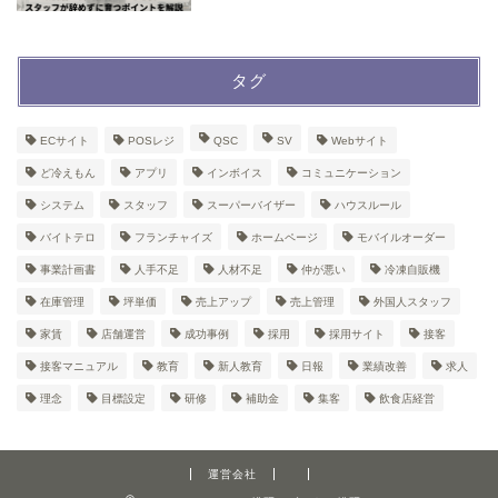
タグ
ECサイト
POSレジ
QSC
SV
Webサイト
ど冷えもん
アプリ
インボイス
コミュニケーション
システム
スタッフ
スーパーバイザー
ハウスルール
バイトテロ
フランチャイズ
ホームページ
モバイルオーダー
事業計画書
人手不足
人材不足
仲が悪い
冷凍自販機
在庫管理
坪単価
売上アップ
売上管理
外国人スタッフ
家賃
店舗運営
成功事例
採用
採用サイト
接客
接客マニュアル
教育
新人教育
日報
業績改善
求人
理念
目標設定
研修
補助金
集客
飲食店経営
運営会社