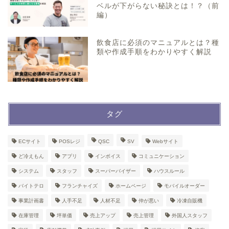
ベルが下がらない秘訣とは！？（前
編）
飲食店に必須のマニュアルとは？種
類や作成手順をわかりやすく解説
タグ
ECサイト
POSレジ
QSC
SV
Webサイト
ど冷えもん
アプリ
インボイス
コミュニケーション
システム
スタッフ
スーパーバイザー
ハウスルール
バイトテロ
フランチャイズ
ホームページ
モバイルオーダー
事業計画書
人手不足
人材不足
仲が悪い
冷凍自販機
在庫管理
坪単価
売上アップ
売上管理
外国人スタッフ