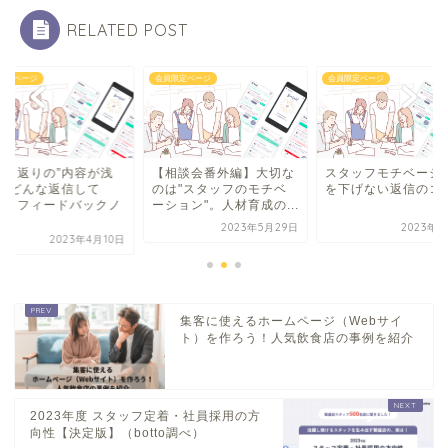
RELATED POST
限定ページ
会員限定ページ
会員限定ページ
振り返りの”内容が浅
【相談会番外編】大切な
スタッフモチベーシ
”時どんな返信して
のは"スタッフのモチベ
を下げない返信のコ
？』フィードバックノ
ーション"。人材育成の...
.
2023年5月29日
2023年7
2023年4月10日
集客に使えるホームページ（Webサイ
ト）を作ろう！人気飲食店の事例を紹介
2023年度 スタッフ定着・社員採用の方
向性【決定版】（botto調べ）