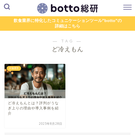
飲食業界に特化したコミュニケーションツール"botto"の
詳細はこちら
― TAG ―
ど冷えもん
店舗運営
ど冷えもんとは？評判がうな
ぎ上りの理由や導入事例を紹
介
2023年8月28日