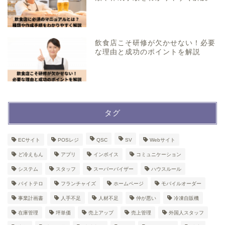
飲食店こそ研修が欠かせない！必要
な理由と成功のポイントを解説
タグ
ECサイト
POSレジ
QSC
SV
Webサイト
ど冷えもん
アプリ
インボイス
コミュニケーション
システム
スタッフ
スーパーバイザー
ハウスルール
バイトテロ
フランチャイズ
ホームページ
モバイルオーダー
事業計画書
人手不足
人材不足
仲が悪い
冷凍自販機
在庫管理
坪単価
売上アップ
売上管理
外国人スタッフ