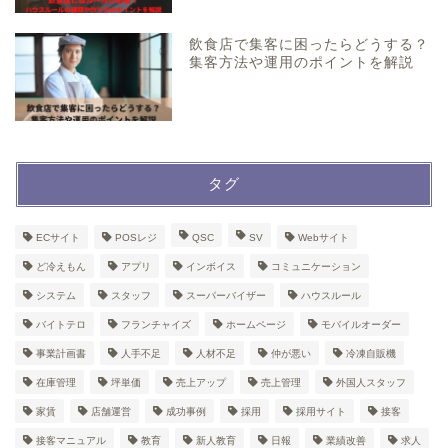
飲食店で集客に困ったらどうする？
集客方法や運用のポイントを解説
タグ
ECサイト
POSレジ
QSC
SV
Webサイト
ど冷えもん
アプリ
インボイス
コミュニケーション
システム
スタッフ
スーパーバイザー
ハウスルール
バイトテロ
フランチャイズ
ホームページ
モバイルオーダー
事業計画書
人手不足
人材不足
仲が悪い
冷凍自販機
在庫管理
坪単価
売上アップ
売上管理
外国人スタッフ
家賃
店舗運営
成功事例
採用
採用サイト
接客
接客マニュアル
教育
新人教育
日報
業績改善
求人