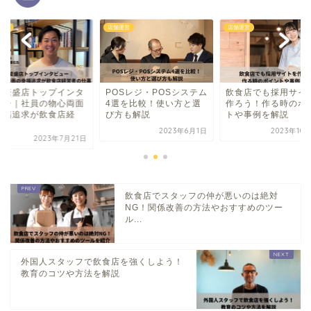
運営
店舗運営
店舗運営
食繁盛店トップインタ
POSレジ・POSシステム
飲食店でも採用サイ
ュー｜社員の物心両面
4選を比較！使い方と選
作ろう！作る時のポ
幸福追求が飲食店経
び方も解説
トや事例を解説
.
2023年6月1日
2023年10
2023年7月21日
飲食店でスタッフの仲が悪いのは絶対
NG！関係改善の方法やおすすめのツー
ル...
外国人スタッフで飲食店を強くしよう！
教育のコツや方法を解説