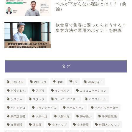
ベルが下がらない秘訣とは！？（前
編）
飲食店で集客に困ったらどうする？
集客方法や運用のポイントを解説
タグ
ECサイト
POSレジ
QSC
SV
Webサイト
ど冷えもん
アプリ
インボイス
コミュニケーション
システム
スタッフ
スーパーバイザー
ハウスルール
バイトテロ
フランチャイズ
ホームページ
モバイルオーダー
事業計画書
人手不足
人材不足
仲が悪い
冷凍自販機
在庫管理
坪単価
売上アップ
売上管理
外国人スタッフ