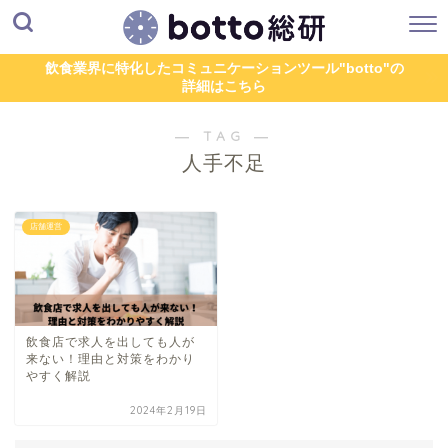
飲食業界に特化したコミュニケーションツール"botto"の
詳細はこちら
― TAG ―
人手不足
店舗運営
飲食店で求人を出しても人が
来ない！理由と対策をわかり
やすく解説
2024年2月19日