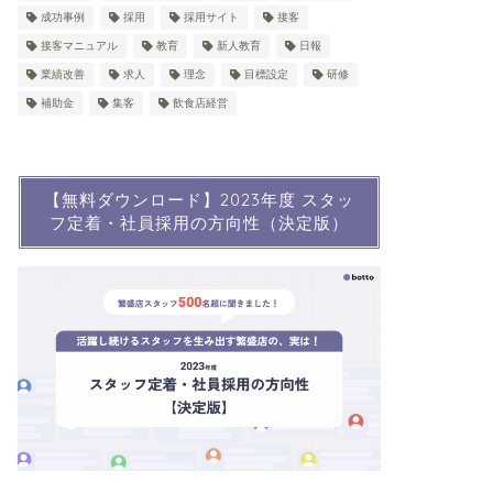
成功事例
採用
採用サイト
接客
接客マニュアル
教育
新人教育
日報
業績改善
求人
理念
目標設定
研修
補助金
集客
飲食店経営
【無料ダウンロード】2023年度 スタッ
フ定着・社員採用の方向性（決定版）