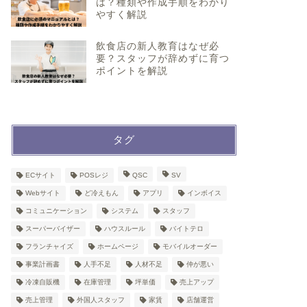
は？種類や作成手順をわかり
やすく解説
飲食店の新人教育はなぜ必
要？スタッフが辞めずに育つ
ポイントを解説
タグ
ECサイト
POSレジ
QSC
SV
Webサイト
ど冷えもん
アプリ
インボイス
コミュニケーション
システム
スタッフ
スーパーバイザー
ハウスルール
バイトテロ
フランチャイズ
ホームページ
モバイルオーダー
事業計画書
人手不足
人材不足
仲が悪い
冷凍自販機
在庫管理
坪単価
売上アップ
売上管理
外国人スタッフ
家賃
店舗運営