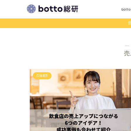
bot
―
売
店舗運営