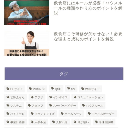
飲食店にはルールが必要！ハウスル
ールの種類や作り方のポイントを解
説
飲食店こそ研修が欠かせない！必要
な理由と成功のポイントを解説
タグ
ECサイト
POSレジ
QSC
SV
Webサイト
ど冷えもん
アプリ
インボイス
コミュニケーション
システム
スタッフ
スーパーバイザー
ハウスルール
バイトテロ
フランチャイズ
ホームページ
モバイルオーダー
事業計画書
人手不足
人材不足
仲が悪い
冷凍自販機