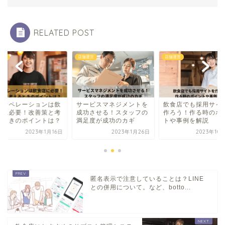
RELATED POST
運営
店舗運営
店舗運営
舗オペレーションは飲
サービスマネジメントを
飲食店でも採用サイ
店に必要！改善策と考
成功させる！スタッフの
作ろう！作る時のポ
るときのポイントは？
満足度が成功のカギ
トや事例を解説
2023年1月16日
2023年1月26日
2023年10
匿名表示で注意していることは？LINE
との併用について。など、botto...