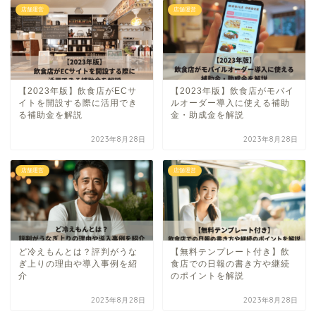
店舗運営
店舗運営
【2023年版】飲食店がECサ
【2023年版】飲食店がモバイ
イトを開設する際に活用でき
ルオーダー導入に使える補助
る補助金を解説
金・助成金を解説
2023年8月28日
2023年8月28日
店舗運営
店舗運営
ど冷えもんとは？評判がうな
【無料テンプレート付き】飲
ぎ上りの理由や導入事例を紹
食店での日報の書き方や継続
介
のポイントを解説
2023年8月28日
2023年8月28日