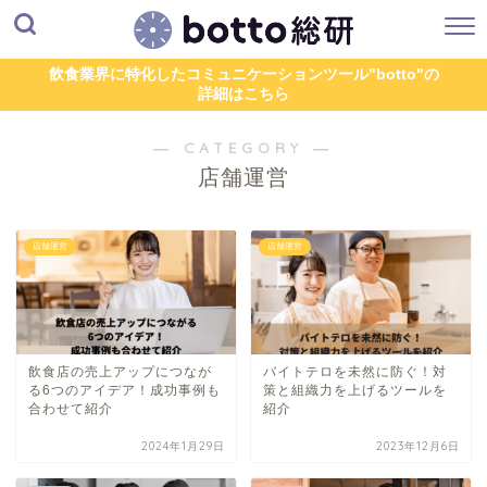
飲食業界に特化したコミュニケーションツール"botto"の
詳細はこちら
― CATEGORY ―
店舗運営
店舗運営
店舗運営
飲食店の売上アップにつなが
バイトテロを未然に防ぐ！対
る6つのアイデア！成功事例も
策と組織力を上げるツールを
合わせて紹介
紹介
2024年1月29日
2023年12月6日