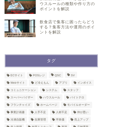
ウスルールの種類や作り方の
ポイントを解説
飲食店で集客に困ったらどう
する？集客方法や運用のポイ
ントを解説
タグ
ECサイト
POSレジ
QSC
SV
Webサイト
ど冷えもん
アプリ
インボイス
コミュニケーション
システム
スタッフ
スーパーバイザー
ハウスルール
バイトテロ
フランチャイズ
ホームページ
モバイルオーダー
事業計画書
人手不足
人材不足
仲が悪い
冷凍自販機
在庫管理
坪単価
売上アップ
売上管理
外国人スタッフ
家賃
店舗運営