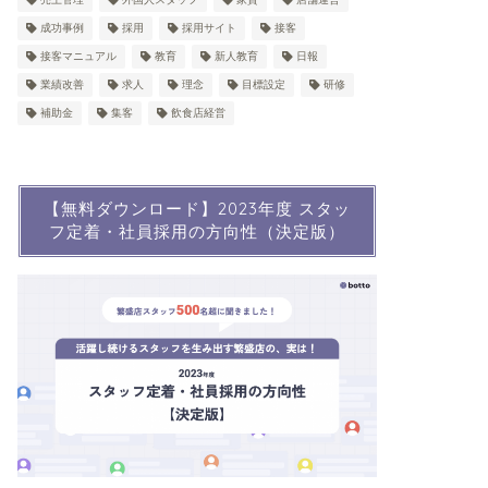
成功事例
採用
採用サイト
接客
接客マニュアル
教育
新人教育
日報
業績改善
求人
理念
目標設定
研修
補助金
集客
飲食店経営
【無料ダウンロード】2023年度 スタッ
フ定着・社員採用の方向性（決定版）